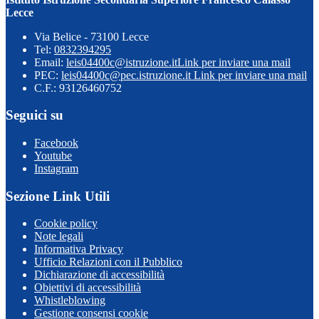
Lecce
Via Belice - 73100 Lecce
Tel:
0832394295
Email:
leis04400c@istruzione.it
Link per inviare una mail
PEC:
leis04400c@pec.istruzione.it
Link per inviare una mail
C.F.: 93126460752
Seguici su
Facebook
Youtube
Instagram
Sezione Link Utili
Cookie policy
Note legali
Informativa Privacy
Ufficio Relazioni con il Pubblico
Dichiarazione di accessibilità
Obiettivi di accessibilità
Whistleblowing
Gestione consensi cookie