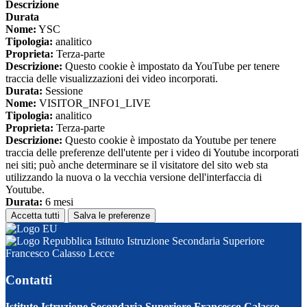
Descrizione
Durata
Nome:
YSC
Tipologia:
analitico
Proprieta:
Terza-parte
Descrizione:
Questo cookie è impostato da YouTube per tenere
traccia delle visualizzazioni dei video incorporati.
Durata:
Sessione
Nome:
VISITOR_INFO1_LIVE
Tipologia:
analitico
Proprieta:
Terza-parte
Descrizione:
Questo cookie è impostato da Youtube per tenere
traccia delle preferenze dell'utente per i video di Youtube incorporati
nei siti; può anche determinare se il visitatore del sito web sta
utilizzando la nuova o la vecchia versione dell'interfaccia di
Youtube.
Durata:
6 mesi
Accetta tutti
Salva le preferenze
Istituto Istruzione Secondaria Superiore
Francesco Calasso Lecce
Contatti
Istituto Istruzione Secondaria Superiore Francesco Calasso