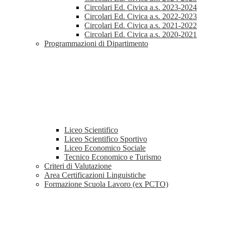
Circolari Ed. Civica a.s. 2023-2024
Circolari Ed. Civica a.s. 2022-2023
Circolari Ed. Civica a.s. 2021-2022
Circolari Ed. Civica a.s. 2020-2021
Programmazioni di Dipartimento
Liceo Scientifico
Liceo Scientifico Sportivo
Liceo Economico Sociale
Tecnico Economico e Turismo
Criteri di Valutazione
Area Certificazioni Linguistiche
Formazione Scuola Lavoro (ex PCTO)