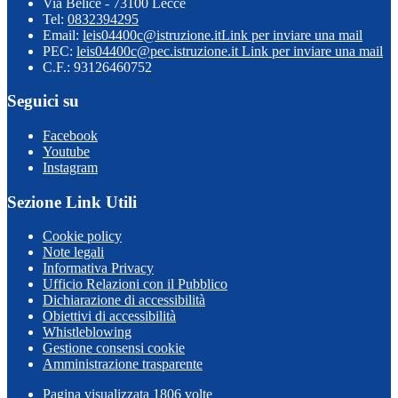
Via Belice - 73100 Lecce
Tel:
0832394295
Email:
leis04400c@istruzione.it
Link per inviare una mail
PEC:
leis04400c@pec.istruzione.it
Link per inviare una mail
C.F.: 93126460752
Seguici su
Facebook
Youtube
Instagram
Sezione Link Utili
Cookie policy
Note legali
Informativa Privacy
Ufficio Relazioni con il Pubblico
Dichiarazione di accessibilità
Obiettivi di accessibilità
Whistleblowing
Gestione consensi cookie
Amministrazione trasparente
Pagina visualizzata
1806
volte