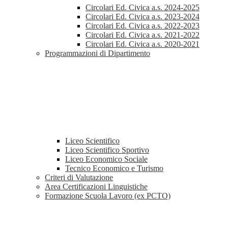
Circolari Ed. Civica a.s. 2024-2025
Circolari Ed. Civica a.s. 2023-2024
Circolari Ed. Civica a.s. 2022-2023
Circolari Ed. Civica a.s. 2021-2022
Circolari Ed. Civica a.s. 2020-2021
Programmazioni di Dipartimento
Liceo Scientifico
Liceo Scientifico Sportivo
Liceo Economico Sociale
Tecnico Economico e Turismo
Criteri di Valutazione
Area Certificazioni Linguistiche
Formazione Scuola Lavoro (ex PCTO)