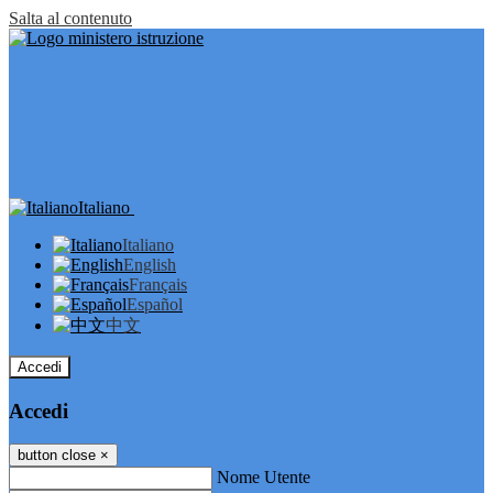
Salta al contenuto
Italiano
Italiano
English
Français
Español
中文
Accedi
Accedi
button close
×
Nome Utente