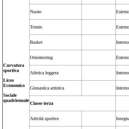
Nuoto
Estern
Tennis
Estern
Basket
Interno
Orienteering
Estern
Curvatura
sportiva
Atletica leggera
Interno
Liceo
Economico
Ginnastica artistica
Interno
Sociale
quadriennale
Classe terza
Attività sportive
Insegn