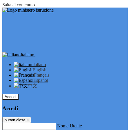
Salta al contenuto
Italiano
Italiano
English
Français
Español
中文
Accedi
Accedi
button close
×
Nome Utente