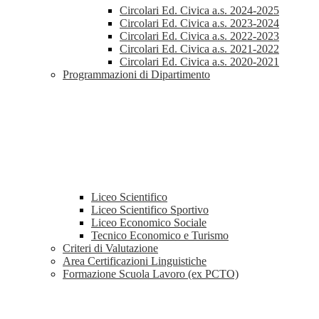
Circolari Ed. Civica a.s. 2024-2025
Circolari Ed. Civica a.s. 2023-2024
Circolari Ed. Civica a.s. 2022-2023
Circolari Ed. Civica a.s. 2021-2022
Circolari Ed. Civica a.s. 2020-2021
Programmazioni di Dipartimento
Liceo Scientifico
Liceo Scientifico Sportivo
Liceo Economico Sociale
Tecnico Economico e Turismo
Criteri di Valutazione
Area Certificazioni Linguistiche
Formazione Scuola Lavoro (ex PCTO)