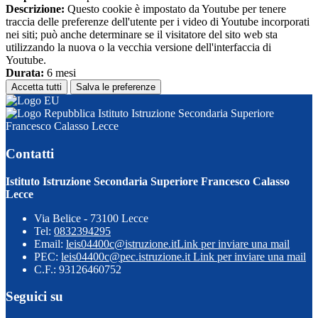
Descrizione:
Questo cookie è impostato da Youtube per tenere
traccia delle preferenze dell'utente per i video di Youtube incorporati
nei siti; può anche determinare se il visitatore del sito web sta
utilizzando la nuova o la vecchia versione dell'interfaccia di
Youtube.
Durata:
6 mesi
Accetta tutti
Salva le preferenze
Istituto Istruzione Secondaria Superiore
Francesco Calasso Lecce
Contatti
Istituto Istruzione Secondaria Superiore Francesco Calasso
Lecce
Via Belice - 73100 Lecce
Tel:
0832394295
Email:
leis04400c@istruzione.it
Link per inviare una mail
PEC:
leis04400c@pec.istruzione.it
Link per inviare una mail
C.F.: 93126460752
Seguici su