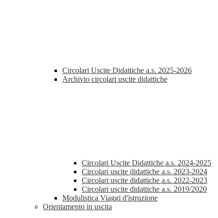
Circolari Uscite Didattiche a.s. 2025-2026
Archivio circolari uscite didattiche
Circolari Uscite Didattiche a.s. 2024-2025
Circolari uscite didattiche a.s. 2023-2024
Circolari uscite didattiche a.s. 2022-2023
Circolari uscite didattiche a.s. 2019/2020
Modulistica Viaggi d'istruzione
Orientamento in uscita