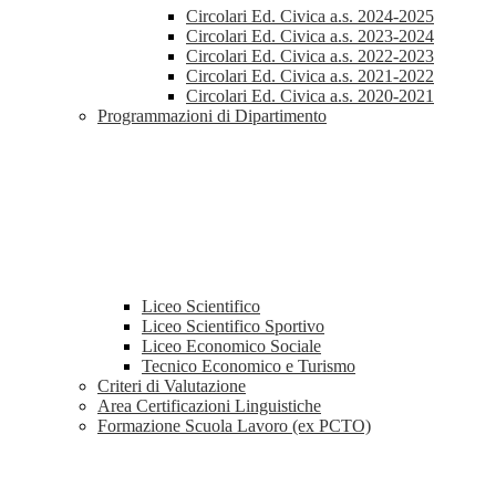
Circolari Ed. Civica a.s. 2024-2025
Circolari Ed. Civica a.s. 2023-2024
Circolari Ed. Civica a.s. 2022-2023
Circolari Ed. Civica a.s. 2021-2022
Circolari Ed. Civica a.s. 2020-2021
Programmazioni di Dipartimento
Liceo Scientifico
Liceo Scientifico Sportivo
Liceo Economico Sociale
Tecnico Economico e Turismo
Criteri di Valutazione
Area Certificazioni Linguistiche
Formazione Scuola Lavoro (ex PCTO)