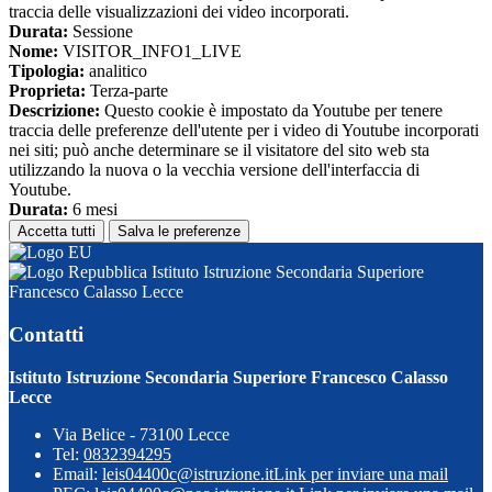
traccia delle visualizzazioni dei video incorporati.
Durata:
Sessione
Nome:
VISITOR_INFO1_LIVE
Tipologia:
analitico
Proprieta:
Terza-parte
Descrizione:
Questo cookie è impostato da Youtube per tenere
traccia delle preferenze dell'utente per i video di Youtube incorporati
nei siti; può anche determinare se il visitatore del sito web sta
utilizzando la nuova o la vecchia versione dell'interfaccia di
Youtube.
Durata:
6 mesi
Accetta tutti
Salva le preferenze
Istituto Istruzione Secondaria Superiore
Francesco Calasso Lecce
Contatti
Istituto Istruzione Secondaria Superiore Francesco Calasso
Lecce
Via Belice - 73100 Lecce
Tel:
0832394295
Email:
leis04400c@istruzione.it
Link per inviare una mail