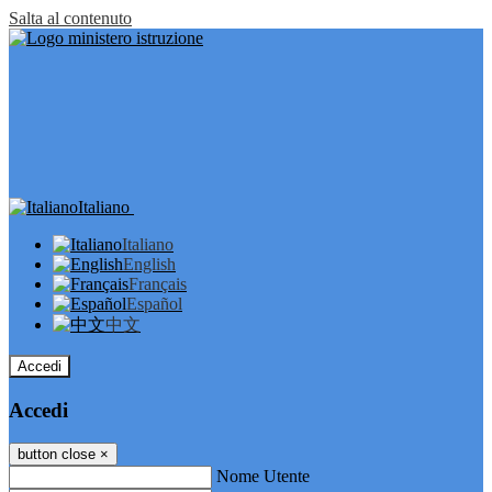
Salta al contenuto
Italiano
Italiano
English
Français
Español
中文
Accedi
Accedi
button close
×
Nome Utente