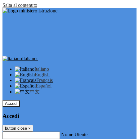
Salta al contenuto
Italiano
Italiano
English
Français
Español
中文
Accedi
Accedi
button close
×
Nome Utente