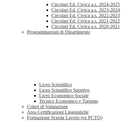
Circolari Ed. Civica a.s. 2024-2025
Circolari Ed. Civica a.s. 2023-2024
Circolari Ed. Civica a.s. 2022-2023
Circolari Ed. Civica a.s. 2021-2022
Circolari Ed. Civica a.s. 2020-2021
Programmazioni di Dipartimento
Liceo Scientifico
Liceo Scientifico Sportivo
Liceo Economico Sociale
Tecnico Economico e Turismo
Criteri di Valutazione
Area Certificazioni Linguistiche
Formazione Scuola Lavoro (ex PCTO)