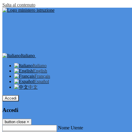
Salta al contenuto
Italiano
Italiano
English
Français
Español
中文
Accedi
Accedi
button close
×
Nome Utente