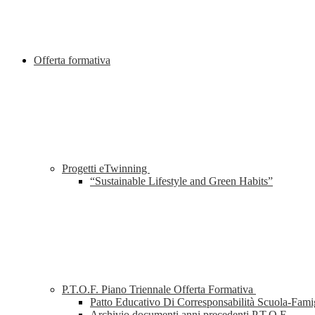
Offerta formativa
Progetti eTwinning
“Sustainable Lifestyle and Green Habits”
P.T.O.F. Piano Triennale Offerta Formativa
Patto Educativo Di Corresponsabilità Scuola-Fami
Archivio documenti anni precedenti P.T.O.F.