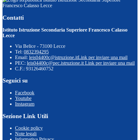
Francesco Calasso Lecce
Contatti
Istituto Istruzione Secondaria Superiore Francesco Calasso
Lecce
Via Belice - 73100 Lecce
Tel:
0832394295
Email:
leis04400c@istruzione.it
Link per inviare una mail
PEC:
leis04400c@pec.istruzione.it
Link per inviare una mail
C.F.: 93126460752
Seguici su
Facebook
Youtube
Instagram
Sezione Link Utili
Cookie policy
Note legali
Informativa Privacy