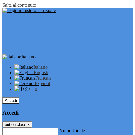
Salta al contenuto
Italiano
Italiano
English
Français
Español
中文
Accedi
Accedi
button close
×
Nome Utente