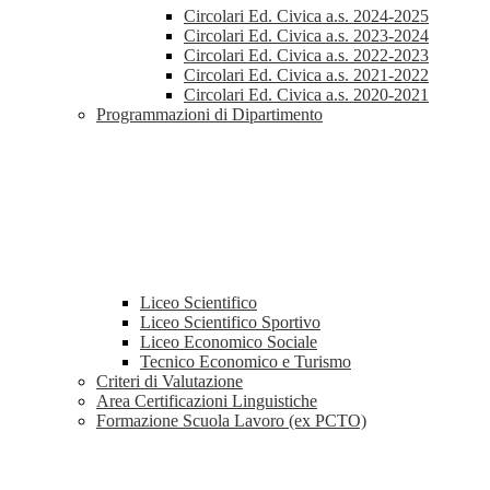
Circolari Ed. Civica a.s. 2024-2025
Circolari Ed. Civica a.s. 2023-2024
Circolari Ed. Civica a.s. 2022-2023
Circolari Ed. Civica a.s. 2021-2022
Circolari Ed. Civica a.s. 2020-2021
Programmazioni di Dipartimento
Liceo Scientifico
Liceo Scientifico Sportivo
Liceo Economico Sociale
Tecnico Economico e Turismo
Criteri di Valutazione
Area Certificazioni Linguistiche
Formazione Scuola Lavoro (ex PCTO)