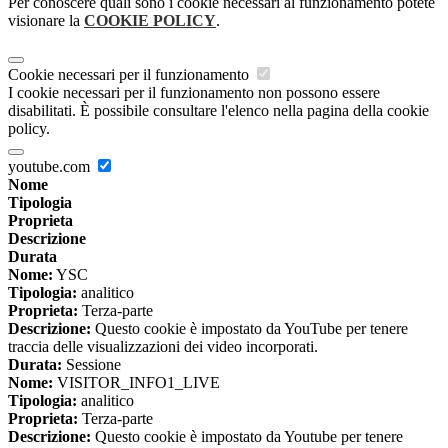
Per conoscere quali sono i cookie necessari al funzionamento potete
visionare la
COOKIE POLICY
.
Cookie necessari per il funzionamento
I cookie necessari per il funzionamento non possono essere
disabilitati. È possibile consultare l'elenco nella pagina della cookie
policy.
youtube.com
Nome
Tipologia
Proprieta
Descrizione
Durata
Nome:
YSC
Tipologia:
analitico
Proprieta:
Terza-parte
Descrizione:
Questo cookie è impostato da YouTube per tenere
traccia delle visualizzazioni dei video incorporati.
Durata:
Sessione
Nome:
VISITOR_INFO1_LIVE
Tipologia:
analitico
Proprieta:
Terza-parte
Descrizione:
Questo cookie è impostato da Youtube per tenere