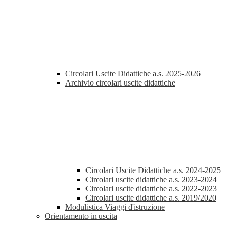
Circolari Uscite Didattiche a.s. 2025-2026
Archivio circolari uscite didattiche
Circolari Uscite Didattiche a.s. 2024-2025
Circolari uscite didattiche a.s. 2023-2024
Circolari uscite didattiche a.s. 2022-2023
Circolari uscite didattiche a.s. 2019/2020
Modulistica Viaggi d'istruzione
Orientamento in uscita