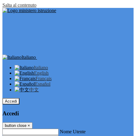
Salta al contenuto
Italiano
Italiano
English
Français
Español
中文
Accedi
Accedi
button close
×
Nome Utente